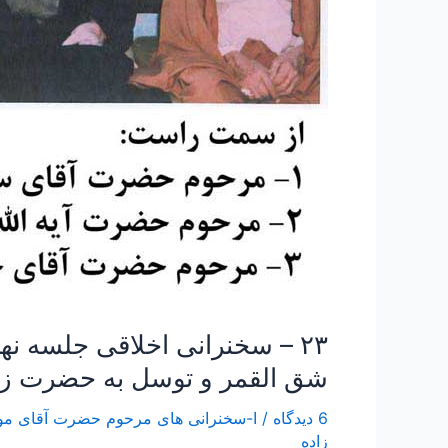
رحمه
الله
علیه
در
مورد
شق
القمر
و
توسل
به
حضرت
زینب
سلام
الله
۲۳ – سخنرانی اخلاقی جلسه ن
علیها۱۲٫۵Mb
شق القمر و توسل به حضرت زینب سل
6 دیدگاه
/
ا-سخنرانی های مرحوم حضرت آقای مولوی قندهاری رحمه الله علیه he deceased
زاده