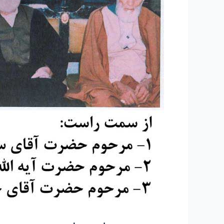
حسن
مولوی
قندهاری
رحمه
الله
علیه
ادامه
مجدد
جلسه
پرسش
و
پاسخ۱۲٫۵Mb