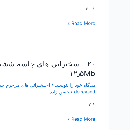
هفتم
۱ ۲
مرحوم
حضرت
Read More »
آیه
الله
حسن
مولوی
قندهاری
۲۰ – سخنرانی های جلسه شش
۲۰
ادامه
–
۱۲٫۵Mb
جلسه
سخنرانی
پرسش
های
دیدگاه‌ خود را بنویسید
/
و
deceased
/
حسن زاده
جلسه
پاسخ
ششم
۱۲٫۵Mb
۱ ۲
مرحوم
حضرت
Read More »
آیه