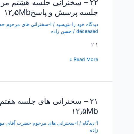
۲۲ – سخنرانی جلسه هشتم مر
جلسه پرسش و پاسخ۱۲٫۵Mb
دیدگاه‌ خود را بنویسید
/
deceased
/
حسن زاده
۱ ۲
Read More »
۲۱ – سخنرانی های جلسه هفت
۲۱
–
۱۲٫۵Mb
سخنرانی
1 دیدگاه
های
/
ا-سخنرانی های مرحوم حضرت آقای مولوی قندهاری رحمه الله علیه the deceased
زاده
جلسه