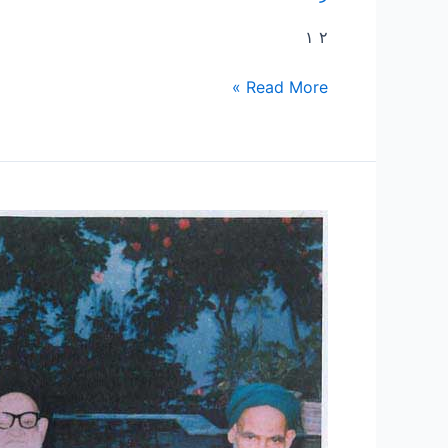
۲ ۱
Read More »
۲۲
–
سخنرانی
جلسه
هشتم
مرحوم
حضرت
آیه
الله