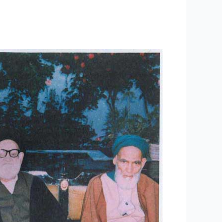
۲۳
–
سخنرانی
اخلاقی
جلسه
نهم
مرحوم
حضرت
آیه
الله
حسن
مولوی
قندهاری