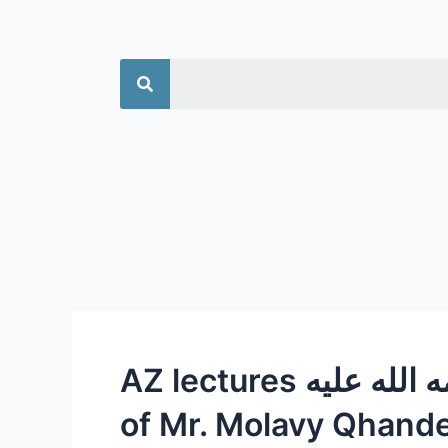
جستجو
ا-سخنرانی های مرحوم حضرت آقای مولوی قندهاری رحمه الله علیه AZ lectures
of Mr. Molavy Qhand