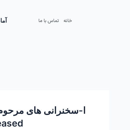
فتن
ه
حتوا
آمار
خانه
تماس با ما
eased