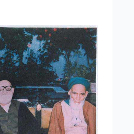
الله
حسن
مولوی
قندهاری
۱۹
جلسه
–
پرسش
سخنرانی
و
های
پاسخ
جلسه
۱۲٫۵Mb
پنجم
مرحوم
حضرت
آقای
مولوی
در
نکوهش
حب
دنیا