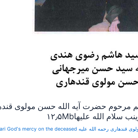
هم مرحوم حضرت آیه الله حسن مولوی قندها
ام الله علیها۱۲٫۵Mb
AZ lectures of Mr. Molavy Qhandehari God's mercy on t