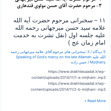
جلسه
اول
(نقل
تشرت
۱۱ – سخنرانی مرحوم حضرت آیه الله
به
علامه سید حسن میرجهانی رحمه الله
خدمت
علیه جلسه اول (نقل تشرت به خدمت
امام
امام زمان عج )
زمان
عج
5 دیدگاه
/
3-سخنرانی های مرحوم آقای علامه میرجهانی رحمه
)
الله علیه Speaking of God's mercy on the late Allameh
Myrjhany
/
حسن زاده
https://www.drakhtesaadat.ir/wp-
content/uploads/2014/11/1-a-mirjhani-.mp3
https://www.drakhtesaadat.ir/wp-
content/uploads/2014/11/2-b-mirjhani-.mp3
Read More »