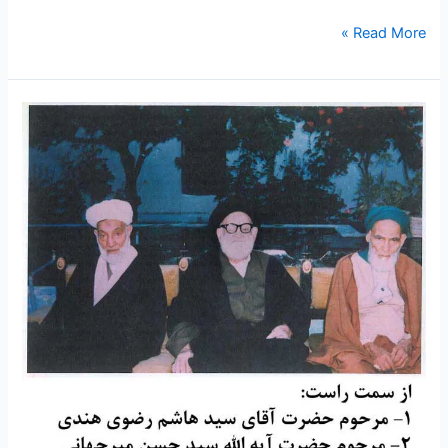
Read More »
۱۱
–
سخنرانی
مرحوم
حضرت
آیه
الله
علامه
سید
حسن
میرجهانی
رحمه
الله
علیه