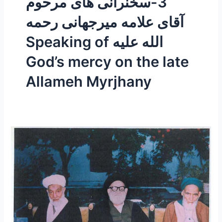
3-سخنرانی های مرحوم
آقای علامه میرجهانی رحمه
الله علیه Speaking of
God’s mercy on the late
Allameh Myrjhany
۳۰
–
سخنرانی
مرحوم
حضرت
آیه
الله
علامه