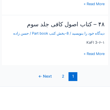
جلد
Read More »
چهارم
۴۸ – کتاب اصول کافی جلد سوم
۴۸
–
دیدگاه‌ خود را بنویسید
/
8-بخش کتب Part book
/
حسن زاده
کتاب
اصول
۶-۱-KaFI 3
کافی
جلد
Read More »
سوم
←
Next
2
1