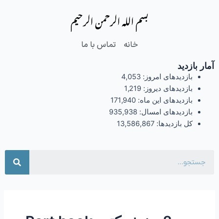
فتن
Post
بسم الله الرحمن الرحیم
ه
pagination
حتوا
خانه
تماس با ما
آمار بازدید
بازدیدهای امروز:
4,053
بازدیدهای دیروز:
1,219
بازدیدهای این ماه:
171,940
بازدیدهای امسال:
935,938
کل بازدیدها:
13,586,867
جست