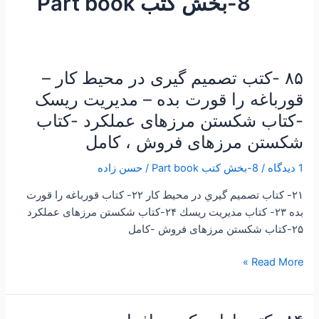
8-بخش کتب Part book
۸۵ -کتب تصمیم گیری در محیط کار –
۸۵
-کتب
قورباغه را قورت بده – مدیریت ریسک
تصمیم
-کتاب شکستن مرزهای عملکرد -کتاب
گیری
شکستن مرزهای فروش ، کامل
در
محیط
1 دیدگاه
/
8-بخش کتب Part book
/
حسن زاده
کار
–
۲۱- کتاب تصميم گيري در محيط كار ۲۲- کتاب قورباغه را قورت
قورباغه
بده ۲۳- کتاب مديريت ريسك ۲۴-کتاب شکستن مرزهای عملکرد
را
۲۵-کتاب شکستن مرزهای فروش -کامل
قورت
Read More »
بده
–
مدیریت
ریسک
۸۴