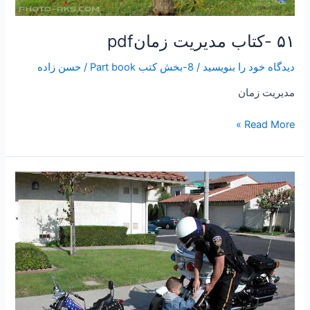
۵۱ -کتاب مدیریت زمانpdf
دیدگاه‌ خود را بنویسید
/
8-بخش کتب Part book
/
حسن زاده
مديريت زمان
Read More »
۵۰
-کتاب
مدیریت
مشارکتی
pdf