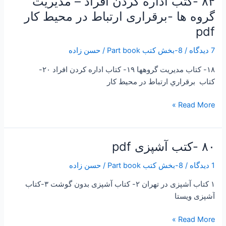
۸۴ -کتب اداره کردن افراد – مدیریت
-کتاب
-کتب
گروه ها -برقراری ارتباط در محیط کار
شکستن
اداره
pdf
مرزهای
کردن
عملکرد
افراد
7 دیدگاه
/
8-بخش کتب Part book
/
حسن زاده
-کتاب
–
شکستن
۱۸- کتاب مديريت گروهها ۱۹- کتاب اداره كردن افراد ۲۰-
مدیریت
مرزهای
کتاب برقراري ارتباط در محيط كار
گروه
فروش
ها
Read More »
،
-برقراری
کامل
ارتباط
در
۸۰ -کتب آشپزی pdf
۸۰
محیط
-کتب
کار
1 دیدگاه
/
8-بخش کتب Part book
/
حسن زاده
آشپزی
pdf
pdf
۱ کتاب آشپزی در تهران ۲- کتاب آشپزی بدون گوشت ۳-کتاب
آشپزی ویستا
Read More »