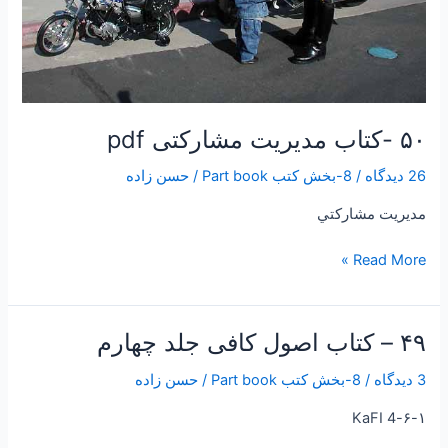
۵۰ -کتاب مدیریت مشارکتی pdf
26 دیدگاه
/
8-بخش کتب Part book
/
حسن زاده
مديريت مشاركتي
Read More »
۴۹ – کتاب اصول کافی جلد چهارم
۴۹
–
3 دیدگاه
/
8-بخش کتب Part book
/
حسن زاده
کتاب
اصول
۶-۱-KaFI 4
کافی