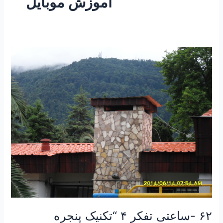
آموزش موبایل
۶۲
-ساعتی
تفکر
۴
“تکنیک
پنجره
جوهری”
۶۲ -ساعتی تفکر ۴ “تکنیک پنجره