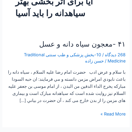
آیا برای اثر بخشی بهتر
سیاهدانه را باید آسیا
۴۱ -معجون سیاه دانه و عسل
۴۱
-معجون
268 دیدگاه
/
10-بخش پزشکی و طب سنتی Traditional
سیاه
Medicine
/
حسن زاده
دانه
و
با سلام و عرض ادب حضرت امام رضا علیه السلام ، سياه دانه را
عسل
باعث نابودي امراض مزمن دانسته و مي فرمايند: ان حبه السودا
مبارکه یخرج الداء الدفین من البدن ، از امام موسی بن جعفر علیه
السلام نیز روایت شده است که سیاهدانه مبارک است و بیماری
های مزمن را از بدن خارج می کند ، آن حضرت در بياني […]
Read More »