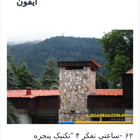
آیفون
۶۲
-ساعتی
تفکر
۴
“تکنیک
پنجره
جوهری”
۶۲ -ساعتی تفکر ۴ “تکنیک پنجره