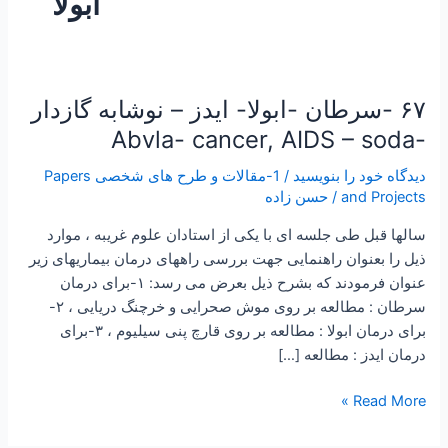
ابولا
۶۷ -سرطان -ابولا- ایدز – نوشابه گازدار
۶۷
-سرطان
-Abvla- cancer, AIDS – soda
-ابولا-
دیدگاه‌ خود را بنویسید
/
1-مقالات و طرح های شخصی Papers
ایدز
and Projects
/
حسن زاده
–
نوشابه
سالها قبل طی جلسه ای با یکی از استادان علوم غریبه ، موارد
گازدار
ذیل را بعنوان راهنمایی جهت بررسی راههای درمان بیماریهای زیر
-
عنوان فرمودند که بشرح ذیل بعرض می رسد: ۱-برای درمان
Abvla-
سرطان : مطالعه بر روی موش صحرایی و خرچنگ دریایی ، ۲-
cancer,
برای درمان ابولا : مطالعه بر روی قارچ پنی سیلیوم ، ۳-برای
AIDS
درمان ایدز : مطالعه […]
–
soda
Read More »