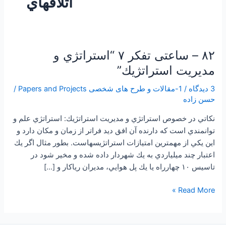
اتلافهاي
۸۲ – ساعتی تفکر ۷ “استراتژي و
۸۲
–
مديريت استراتژيك”
ساعتی
3 دیدگاه
/
1-مقالات و طرح های شخصی Papers and Projects
/
تفکر
حسن زاده
۷
“استراتژي
نكاتي در خصوص استراتژي و مديريت استراتژيك: استراتژي علم و
و
توانمندي است كه دارنده آن افق ديد فراتر از زمان و مكان دارد و
مديريت
اين يكي از مهمترين امتيازات استراتژيسهاست. بطور مثال اگر يك
استراتژيك”
اعتبار چند ميلياردي به يك شهردار داده شده و مخير شود در
تاسيس ۱۰ چهارراه يا يك پل هوايي، مديران رياكار و […]
Read More »