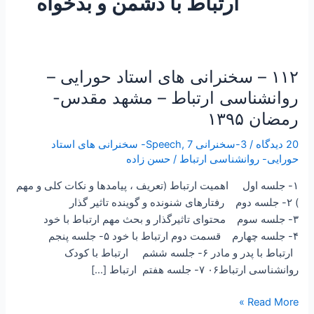
ارتباط با دشمن و بدخواه
۱۱۲ – سخنرانی های استاد حورایی –
۱۱۲
–
روانشناسی ارتباط – مشهد مقدس-
سخنرانی
رمضان ۱۳۹۵
های
استاد
20 دیدگاه
/
3-سخنرانی Speech
,
7- سخنرانی های استاد
حورایی
حورایی- روانشناسی ارتباط
/
حسن زاده
–
۱- جلسه اول اهمیت ارتباط (تعریف ، پیامدها و نکات کلی و مهم
روانشناسی
) ۲- جلسه دوم رفتارهای شنونده و گوینده تاثیر گذار
ارتباط
۳- جلسه سوم محتوای تاثیرگذار و بحث مهم ارتباط با خود
–
۴- جلسه چهارم قسمت دوم ارتباط با خود ۵- جلسه پنجم
مشهد
ارتباط با پدر و مادر ۶- جلسه ششم ارتباط با کودک
مقدس-
روانشناسی ارتباط۰۶ ۷- جلسه هفتم ارتباط […]
رمضان
۱۳۹۵
Read More »