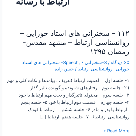
ارتباط با رسانه
۱۱۲ – سخنرانی های استاد حورایی –
۱۱۲
–
روانشناسی ارتباط – مشهد مقدس-
سخنرانی
رمضان ۱۳۹۵
های
استاد
20 دیدگاه
/
3-سخنرانی Speech
,
7- سخنرانی های استاد
حورایی
حورایی- روانشناسی ارتباط
/
حسن زاده
–
۱- جلسه اول اهمیت ارتباط (تعریف ، پیامدها و نکات کلی و مهم
روانشناسی
) ۲- جلسه دوم رفتارهای شنونده و گوینده تاثیر گذار
ارتباط
۳- جلسه سوم محتوای تاثیرگذار و بحث مهم ارتباط با خود
–
۴- جلسه چهارم قسمت دوم ارتباط با خود ۵- جلسه پنجم
مشهد
ارتباط با پدر و مادر ۶- جلسه ششم ارتباط با کودک
مقدس-
روانشناسی ارتباط۰۶ ۷- جلسه هفتم ارتباط […]
رمضان
۱۳۹۵
Read More »