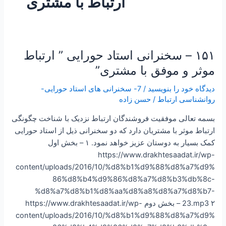
ارتباط با مشتری
۱۵۱ – سخنرانی استاد حورایی ” ارتباط
۱۵۱
–
موثر و موفق با مشتری”
سخنرانی
دیدگاه‌ خود را بنویسید
/
7- سخنرانی های استاد حورایی-
استاد
روانشناسی ارتباط
/
حسن زاده
حورایی
”
بسمه تعالی موفقیت فروشندگان ارتباط نزدیک با شناخت چگونگی
ارتباط
ارتباط موثر با مشتریان دارد که دو سخنرانی ذیل از استاد حورایی
موثر
کمک بسیار به دوستان عزیز خواهد نمود. ۱ – بخش اول
و
https://www.drakhtesaadat.ir/wp-
موفق
content/uploads/2016/10/%d8%b1%d9%88%d8%a7%d9%
با
86%d8%b4%d9%86%d8%a7%d8%b3%db%8c-
مشتری”
%d8%a7%d8%b1%d8%aa%d8%a8%d8%a7%d8%b7-
23.mp3 ۲ – بخش دوم https://www.drakhtesaadat.ir/wp-
content/uploads/2016/10/%d8%b1%d9%88%d8%a7%d9%