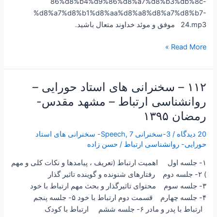
86%d8%b4%d9%86%d8%a7%d8%b3%db%8c-
%d8%a7%d8%b1%d8%aa%d8%a8%d8%a7%d8%b7-
24.mp3 موفق و موئد خداوند متعال باشید.
Read More »
۱۱۲ – سخنرانی های استاد حورایی –
۱۱۲
–
روانشناسی ارتباط – مشهد مقدس-
سخنرانی
رمضان ۱۳۹۵
های
استاد
20 دیدگاه
/
3-سخنرانی Speech
,
7- سخنرانی های استاد
حورایی
حورایی- روانشناسی ارتباط
/
حسن زاده
–
۱- جلسه اول اهمیت ارتباط (تعریف ، پیامدها و نکات کلی و مهم
روانشناسی
) ۲- جلسه دوم رفتارهای شنونده و گوینده تاثیر گذار
ارتباط
۳- جلسه سوم محتوای تاثیرگذار و بحث مهم ارتباط با خود
–
۴- جلسه چهارم قسمت دوم ارتباط با خود ۵- جلسه پنجم
مشهد
ارتباط با پدر و مادر ۶- جلسه ششم ارتباط با کودک
مقدس-