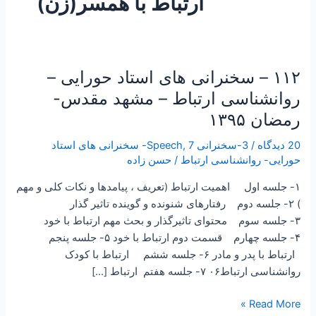
ارتباط با همسر(زن)
۱۱۲ – سخنرانی های استاد حورایی –
۱۱۲
–
روانشناسی ارتباط – مشهد مقدس-
سخنرانی
رمضان ۱۳۹۵
های
استاد
20 دیدگاه
/
3-سخنرانی Speech
,
7- سخنرانی های استاد
حورایی
حورایی- روانشناسی ارتباط
/
حسن زاده
–
۱- جلسه اول اهمیت ارتباط (تعریف ، پیامدها و نکات کلی و مهم
روانشناسی
) ۲- جلسه دوم رفتارهای شنونده و گوینده تاثیر گذار
ارتباط
۳- جلسه سوم محتوای تاثیرگذار و بحث مهم ارتباط با خود
–
۴- جلسه چهارم قسمت دوم ارتباط با خود ۵- جلسه پنجم
مشهد
ارتباط با پدر و مادر ۶- جلسه ششم ارتباط با کودک
مقدس-
روانشناسی ارتباط۰۶ ۷- جلسه هفتم ارتباط […]
رمضان
۱۳۹۵
Read More »