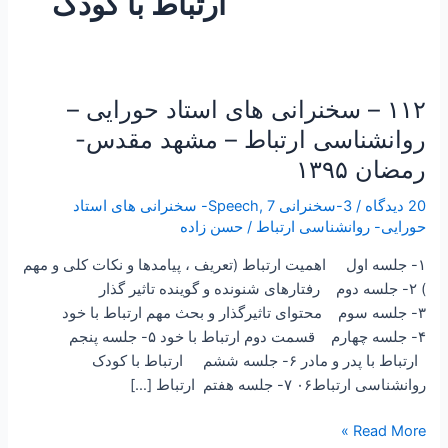
ارتباط با کودک
۱۱۲ – سخنرانی های استاد حورایی –
۱۱۲
–
روانشناسی ارتباط – مشهد مقدس-
سخنرانی
رمضان ۱۳۹۵
های
استاد
20 دیدگاه
/
3-سخنرانی Speech
,
7- سخنرانی های استاد
حورایی
حورایی- روانشناسی ارتباط
/
حسن زاده
–
۱- جلسه اول اهمیت ارتباط (تعریف ، پیامدها و نکات کلی و مهم
روانشناسی
) ۲- جلسه دوم رفتارهای شنونده و گوینده تاثیر گذار
ارتباط
۳- جلسه سوم محتوای تاثیرگذار و بحث مهم ارتباط با خود
–
۴- جلسه چهارم قسمت دوم ارتباط با خود ۵- جلسه پنجم
مشهد
ارتباط با پدر و مادر ۶- جلسه ششم ارتباط با کودک
مقدس-
روانشناسی ارتباط۰۶ ۷- جلسه هفتم ارتباط […]
رمضان
۱۳۹۵
Read More »