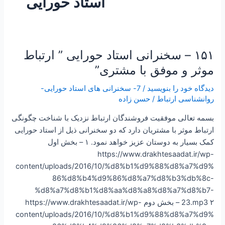
استاد حورایی
۱۵۱ – سخنرانی استاد حورایی ” ارتباط
۱۵۱
–
موثر و موفق با مشتری”
سخنرانی
دیدگاه‌ خود را بنویسید
/
7- سخنرانی های استاد حورایی-
استاد
روانشناسی ارتباط
/
حسن زاده
حورایی
”
بسمه تعالی موفقیت فروشندگان ارتباط نزدیک با شناخت چگونگی
ارتباط
ارتباط موثر با مشتریان دارد که دو سخنرانی ذیل از استاد حورایی
موثر
کمک بسیار به دوستان عزیز خواهد نمود. ۱ – بخش اول
و
https://www.drakhtesaadat.ir/wp-
موفق
content/uploads/2016/10/%d8%b1%d9%88%d8%a7%d9%
با
86%d8%b4%d9%86%d8%a7%d8%b3%db%8c-
مشتری”
%d8%a7%d8%b1%d8%aa%d8%a8%d8%a7%d8%b7-
23.mp3 ۲ – بخش دوم https://www.drakhtesaadat.ir/wp-
content/uploads/2016/10/%d8%b1%d9%88%d8%a7%d9%