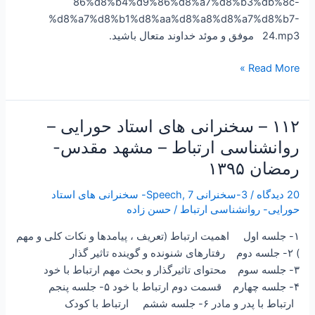
86%d8%b4%d9%86%d8%a7%d8%b3%db%8c-
%d8%a7%d8%b1%d8%aa%d8%a8%d8%a7%d8%b7-
24.mp3 موفق و موئد خداوند متعال باشید.
Read More »
۱۱۲ – سخنرانی های استاد حورایی –
۱۱۲
–
روانشناسی ارتباط – مشهد مقدس-
سخنرانی
رمضان ۱۳۹۵
های
استاد
20 دیدگاه
/
3-سخنرانی Speech
,
7- سخنرانی های استاد
حورایی
حورایی- روانشناسی ارتباط
/
حسن زاده
–
۱- جلسه اول اهمیت ارتباط (تعریف ، پیامدها و نکات کلی و مهم
روانشناسی
) ۲- جلسه دوم رفتارهای شنونده و گوینده تاثیر گذار
ارتباط
۳- جلسه سوم محتوای تاثیرگذار و بحث مهم ارتباط با خود
–
۴- جلسه چهارم قسمت دوم ارتباط با خود ۵- جلسه پنجم
مشهد
ارتباط با پدر و مادر ۶- جلسه ششم ارتباط با کودک
مقدس-