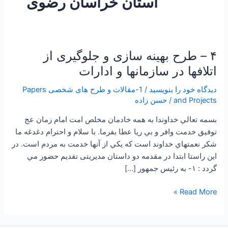
استان خراسان رضوی
۴ – طرح بهینه سازی و جلوگیری از
۴
–
اتلافها در سازمانها و ادارات
طرح
دیدگاه‌ خود را بنویسید
/
1-مقالات و طرح های شخصی Papers
بهینه
and Projects
/
حسن زاده
سازی
و
بسمه تعالي خداوندا به همه خادمان مخلص امت امام زمان عج
جلوگیری
توفيق خدمت وافر و بي ريا عطا بفرما. با سلام و احترام دغدغه ما
از
شكر نعمتهاي خداوند است كه يكي از آنها خدمت به مردم است. در
اتلافها
اين راستا ابتدا در مقدمه دو داستان مديريتی تقديم حضور مي
در
گردد : ۱- به رئيس جمهور […]
سازمانها
و
Read More »
ادارات