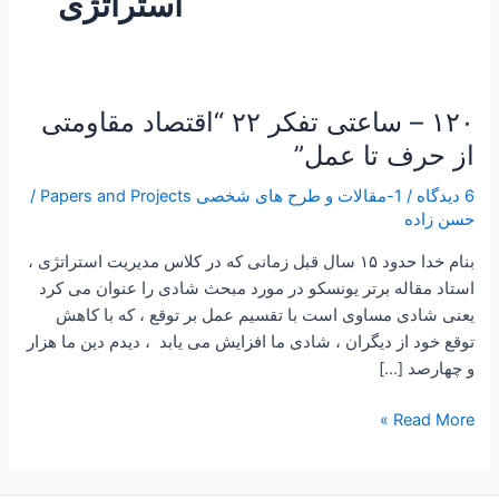
استراتژی
۱۲۰ – ساعتی تفکر ۲۲ “اقتصاد مقاومتی
۱۲۰
–
از حرف تا عمل”
ساعتی
6 دیدگاه
/
1-مقالات و طرح های شخصی Papers and Projects
/
تفکر
حسن زاده
۲۲
“اقتصاد
بنام خدا حدود ۱۵ سال قبل زمانی که در کلاس مدیریت استراتژی ،
مقاومتی
استاد مقاله برتر یونسکو در مورد مبحث شادی را عنوان می کرد
از
یعنی شادی مساوی است با تقسیم عمل بر توقع ، که با کاهش
حرف
توقع خود از دیگران ، شادی ما افزایش می یابد ، دیدم دین ما هزار
تا
و چهارصد […]
عمل”
Read More »