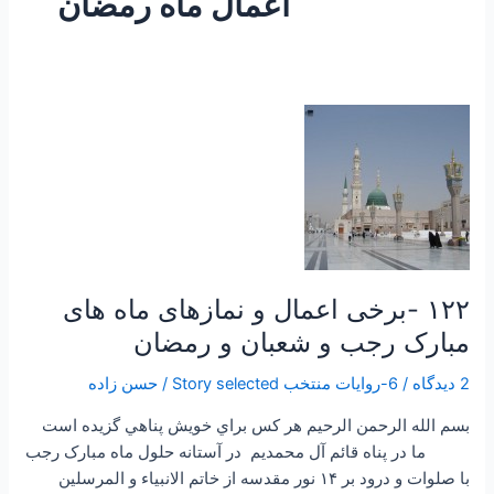
اعمال ماه رمضان
۱۲۲
-برخی
اعمال
و
نمازهای
ماه
های
مبارک
۱۲۲ -برخی اعمال و نمازهای ماه های
رجب
مبارک رجب و شعبان و رمضان
و
شعبان
2 دیدگاه
/
6-روایات منتخب Story selected
/
حسن زاده
و
بسم الله الرحمن الرحيم هر كس براي خويش پناهي گزيده است
رمضان
ما در پناه قائم آل محمديم در آستانه حلول ماه مبارک رجب
با صلوات و درود بر ۱۴ نور مقدسه از خاتم الانبياء و المرسلين