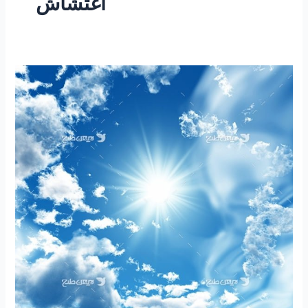
اغتشاش
۲۵۹
–
ساعتی
تفکر
۱۰۵
”
مقاله
اعتراض
“