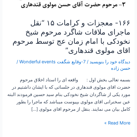
عج
توسط
مرحوم
۱۶۶- معجزات و کرامات ۱۵ “نقل
اقای
ماجرای ملاقات شاگرد مرحوم شیخ
مولوی
نخودکی با امام زمان عج توسط مرحوم
قندهاری”
اقای مولوی قندهاری”
دیدگاه‌ خود را بنویسید
/
7-وقایع شگفت Wonderful events
/
حسن زاده
بسمه تعالی بخش اول : واقعه ای را استاد اخلاق مرحوم
حضرت اقای مولوی قندهاری در جلساتی که با ایشان داشتیم در
مورد یکی از شاگردان شیخ نخودکی بنام سید حسین فرمودند البته
عین سخنرانی اقای مولوی بپیوست میباشد که ماجرا را بطور
کامل بیان می نمایند. بنقل از مرحوم اقای مولوی […]
Read More »