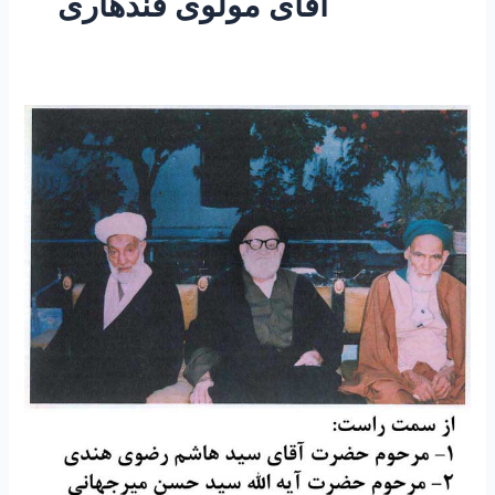
اقای مولوی قندهاری
۱۶۶-
معجزات
و
کرامات
۱۵
“نقل
ماجرای
ملاقات
شاگرد
مرحوم
شیخ
نخودکی
با
امام
زمان