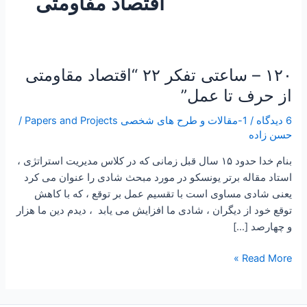
اقتصاد مفاومتی
۱۲۰ – ساعتی تفکر ۲۲ “اقتصاد مقاومتی
۱۲۰
–
از حرف تا عمل”
ساعتی
6 دیدگاه
/
1-مقالات و طرح های شخصی Papers and Projects
/
تفکر
حسن زاده
۲۲
“اقتصاد
بنام خدا حدود ۱۵ سال قبل زمانی که در کلاس مدیریت استراتژی ،
مقاومتی
استاد مقاله برتر یونسکو در مورد مبحث شادی را عنوان می کرد
از
یعنی شادی مساوی است با تقسیم عمل بر توقع ، که با کاهش
حرف
توقع خود از دیگران ، شادی ما افزایش می یابد ، دیدم دین ما هزار
تا
و چهارصد […]
عمل”
Read More »