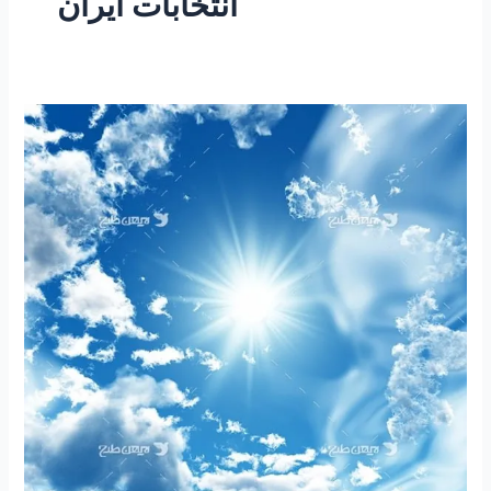
انتخابات ایران
۱۶۱
-ساعتی
تفکر
۴۵
“چرا
ما
اینگونه
نباشیم؟”