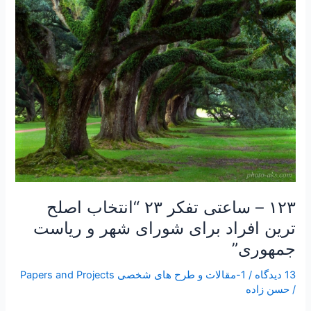
–
ساعتی
تفکر
۲۳
“انتخاب
اصلح
ترین
افراد
برای
شورای
شهر
و
۱۲۳ – ساعتی تفکر ۲۳ “انتخاب اصلح
ریاست
جمهوری”
ترین افراد برای شورای شهر و ریاست
جمهوری”
13 دیدگاه
/
1-مقالات و طرح های شخصی Papers and Projects
/
حسن زاده