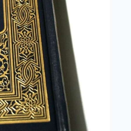
باور
قرانی
“