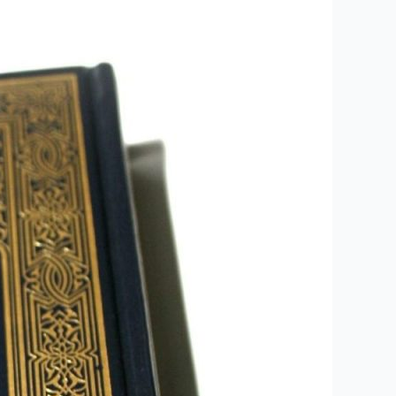
۲۵۷
-ساعتی
تفکر
۱۰۳
”
گلچین
۵۰
باور
برتر
از
کل
قران
از
کتاب
۱۰۰۱