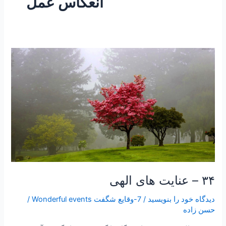
انعکاس عمل
۳۴
–
عنایت
های
الهی
۳۴ – عنایت های الهی
دیدگاه‌ خود را بنویسید
/
7-وقایع شگفت Wonderful events
/
حسن زاده