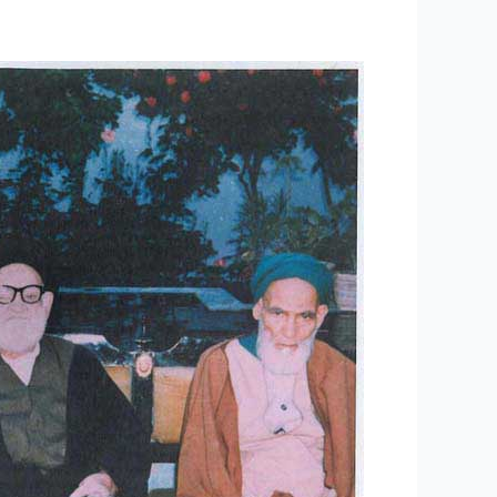
۳۰
–
سخنرانی
مرحوم
حضرت
آیه
الله
علامه
سید
حسن
میرجهانی
رحمه
الله
علیه