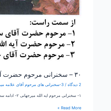
۳۰ – سخنرانی مرحوم حضرت آیه الله علامه سید حسن میرجهانی رحمه الله علیه
2 دیدگاه
/
3-سخنرانی های مرحوم آقای علامه میرجهانی رحمه الله علیه Speaking of God's mercy on the late Allameh Myrjhany
۱- سخنرانی مرحوم ایه الله میرجهانی ۲- ادامه سخنر انی مرحوم میرجهانی
Read More »