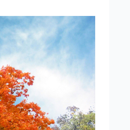
۱۱۸
–
ساعتی
تفکر
۲۰
“باورهای
دوازده
گانه
“