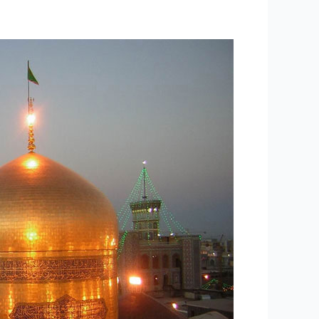
۳۳
–
معجزات
و
کرامات
رضوی
۲
–
ماجرای
کفشداری
۱۹