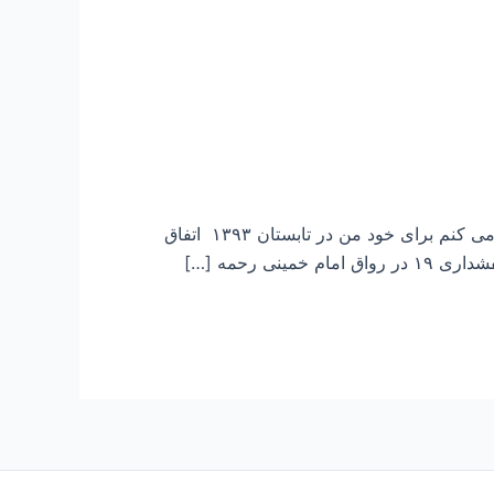
بسمه تعالی با سلام و آرزوی عافیت و سلامت تمامی محبین ائمه معصومین (ع)، ماجرایی را که خدمت دوستان عرض می کنم برای خود من در تابستان ۱۳۹۳ اتفاق