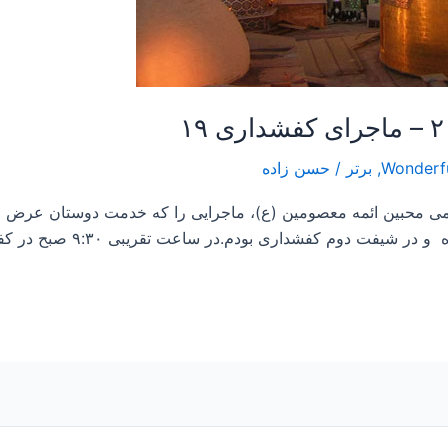
,
برتر
/
حسن زاده
بودم.در ساعت تقریبی ۹:۳۰ صبح در کفشداری ۱۹ در رواق امام خمینی رحمه […]