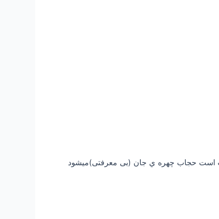
دت است حجاب چهره ي جان (بی معرفتی)ميشود