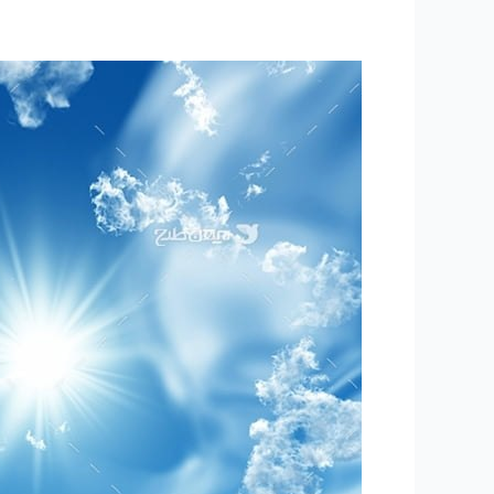
۱۹۷
-ساعتی
تفکر
۶۶
”
حجاب”