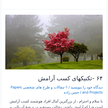
۶۴
-تکنیکهای
کسب
آرامش
۶۴ -تکنیکهای کسب آرامش
دیدگاه‌ خود را بنویسید
/
1-مقالات و طرح های شخصی Papers
and Projects
/
حسن زاده
با سلام و احترام ، از بزرگترین آمال افراد هوشمند کسب آرامش
است چرا که آرامش داشتن دخالت مستقیم در ترشح آدرنالین و