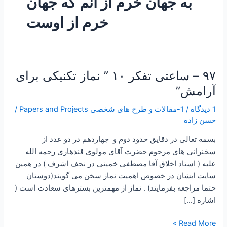
به جهان خرم از آنم که جهان
خرم از اوست
۹۷ – ساعتی تفکر ۱۰ ” نماز تکنیکی برای
۹۷
–
آرامش”
ساعتی
1 دیدگاه
/
1-مقالات و طرح های شخصی Papers and Projects
/
تفکر
حسن زاده
۱۰
”
بسمه تعالی در دقایق حدود دوم و چهاردهم در دو عدد از
نماز
سخنرانی های مرحوم حضرت آقای مولوی قندهاری رحمه الله
تکنیکی
علیه ( استاد اخلاق آقا مصطفی خمینی در نجف اشرف ) در همین
برای
سایت ایشان در خصوص اهمیت نماز سخن می گویند(دوستان
آرامش”
حتما مراجعه بفرمایند) . نماز از مهمترین بسترهای سعادت است (
اشاره […]
Read More »