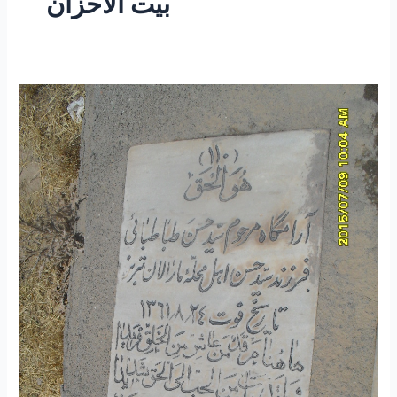
بیت الاحزان
۲۰۹
–
ساعتی
تفکر
۷۱
“تفکری
در
معنی
شعر
،
در
لباس
فقر
باید
سه