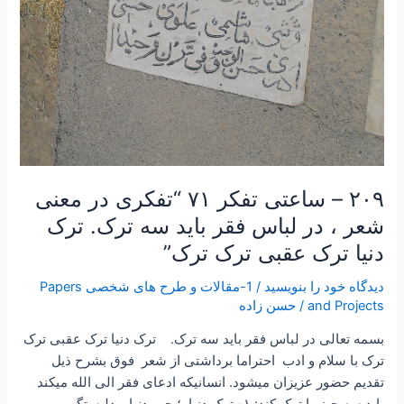
ترک.
ترک
دنیا
ترک
عقبی
ترک
ترک”
۲۰۹ – ساعتی تفکر ۷۱ “تفکری در معنی
شعر ، در لباس فقر باید سه ترک. ترک
دنیا ترک عقبی ترک ترک”
دیدگاه‌ خود را بنویسید
/
1-مقالات و طرح های شخصی Papers
and Projects
/
حسن زاده
بسمه تعالی در لباس فقر باید سه ترک. ترک دنیا ترک عقبی ترک
ترک با سلام و ادب احتراما برداشتی از شعر فوق بشرح ذیل
تقدیم حضور عزیزان میشود. انسانیکه ادعای فقر الی الله میکند