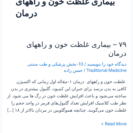
بیماری غلظت خون و راههای
درمان
۷۹ – بیماری غلظت خون و راههای
۷۹
–
درمان
بیماری
دیدگاه‌ خود را بنویسید
/
10-بخش پزشکی و طب سنتی
غلظت
Traditional Medicine
/
حسن زاده
خون
و
غلظت خون و راههای درمان ۱-مقاله اول زمانی که اکسیژن
راههای
کافی به بدن نرسد برای جبران این کمبود، گلبول بیشتری در بدن
درمان
ساخته می‌شود و باعث افزایش غلظت خون در رگ‌ ها می‌ شود. از
نظر طب کلاسیک افزایش تعداد گلبول‌های قرمز در واحد حجم را
غلظت خون می‌گویند. چنانچه هموگلوبین در مردان بالاتر از ۱۸ […]
Read More »