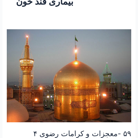
بیماری قند خون
۵۹
-معجزات
و
کرامات
رضوی
۴
“ماجرای
مرحوم
حاج
سید
محسن
زیارت
نیا
دربان
۵۹ -معجزات و کرامات رضوی ۴
آستان