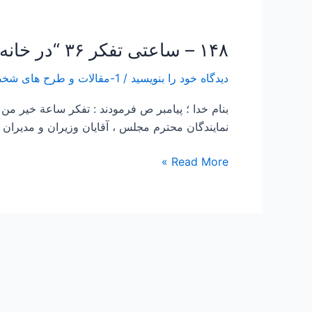
۱۴۸ – ساعتی تفکر ۳۶ “در خانه اگر کس است یک حرف بس است”
۱۴۸
–
دیدگاه‌ خود را بنویسید
/
1-مقالات و طرح های شخصی Papers and Projects
ساعتی
تفکر
بنام خدا ؛ پیامبر ص فرمودند : تفكر ساعة خير
۳۶
نمایندگان محترم مجلس ، آقایان وزیران و مدیران 
“در
خانه
Read More »
اگر
کس
است
یک
حرف
بس
است”