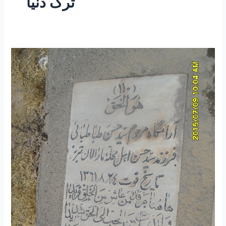
ترک دنیا
۲۰۹
–
ساعتی
تفکر
۷۱
“تفکری
در
معنی
شعر
،
در
لباس
فقر
باید
سه