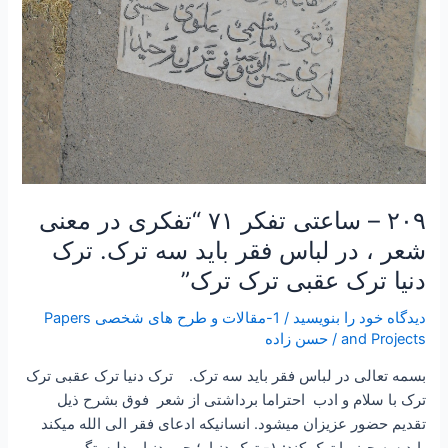
ترک.
ترک
دنیا
ترک
عقبی
ترک
ترک”
۲۰۹ – ساعتی تفکر ۷۱ “تفکری در معنی
شعر ، در لباس فقر باید سه ترک. ترک
دنیا ترک عقبی ترک ترک”
دیدگاه‌ خود را بنویسید
/
1-مقالات و طرح های شخصی Papers
and Projects
/
حسن زاده
بسمه تعالی در لباس فقر باید سه ترک. ترک دنیا ترک عقبی ترک
ترک با سلام و ادب احتراما برداشتی از شعر فوق بشرح ذیل
تقدیم حضور عزیزان میشود. انسانیکه ادعای فقر الی الله میکند