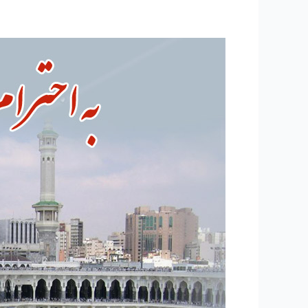
۱۱۷
-از
مزایای
نماز
اول
وقت