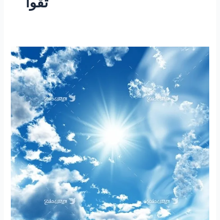
تقوا
۱۹۷
-ساعتی
تفکر
۶۶
”
حجاب”