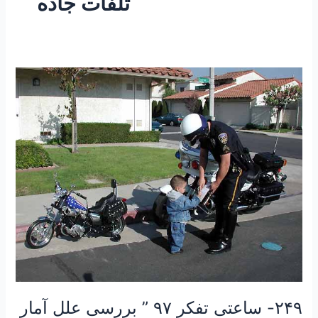
تلفات جاده
۲۴۹-
ساعتی
تفکر
۹۷
”
بررسی
علل
آمار
بالای
تلفات
جاده
ای”
۲۴۹- ساعتی تفکر ۹۷ ” بررسی علل آمار