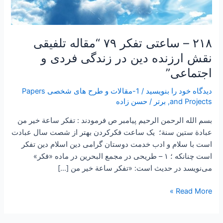
۲۱۸ – ساعتی تفکر ۷۹ “مقاله تلفیقی
نقش ارزنده دین در زندگی فردی و
اجتماعی”
دیدگاه‌ خود را بنویسید
/
1-مقالات و طرح های شخصی Papers
and Projects
,
برتر
/
حسن زاده
بسم الله الرحمن الرحیم پیامبر ص فرمودند : تفكر ساعة خير من
عبادة ستين سنة؛ یک ساعت فکرکردن بهتر از شصت سال عبادت
است با سلام و ادب خدمت دوستان گرامی دین اسلام دین تفکر
است چنانکه ؛ ۱ – طريحى در مجمع البحرين در ماده «فكر»
مى‌نويسد در حديث است: «تفكر ساعة خير من […]
Read More »