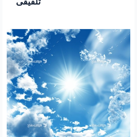
تلفیقی
۲۱۸
–
ساعتی
تفکر
۷۹
“مقاله
تلفیقی
نقش
ارزنده
دین
در
زندگی
فردی
و
اجتماعی”