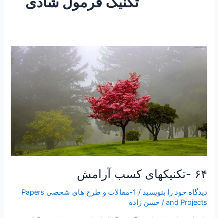
تکنیک فرمول شادی
۶۴
-تکنیکهای
کسب
آرامش
۶۴ -تکنیکهای کسب آرامش
دیدگاه‌ خود را بنویسید
/
1-مقالات و طرح های شخصی Papers
and Projects
/
حسن زاده