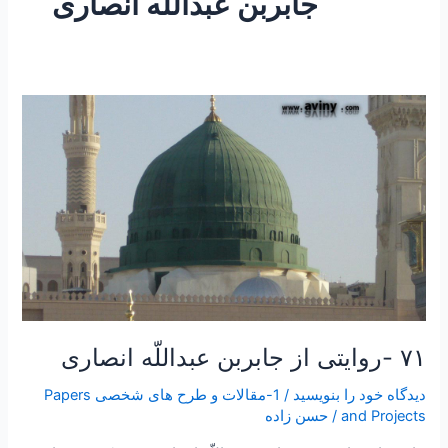
جابربن عبداللّه انصاری
۷۱
-روایتی
از
جابربن
عبداللّه
انصاری
۷۱ -روایتی از جابربن عبداللّه انصاری
دیدگاه‌ خود را بنویسید
/
1-مقالات و طرح های شخصی Papers
and Projects
/
حسن زاده