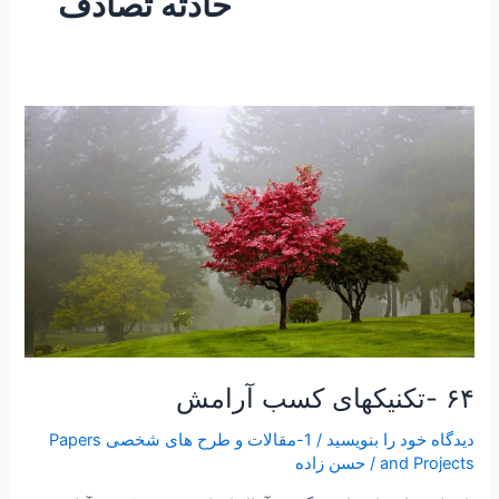
حادثه تصادف
۶۴
-تکنیکهای
کسب
آرامش
۶۴ -تکنیکهای کسب آرامش
دیدگاه‌ خود را بنویسید
/
1-مقالات و طرح های شخصی Papers
and Projects
/
حسن زاده