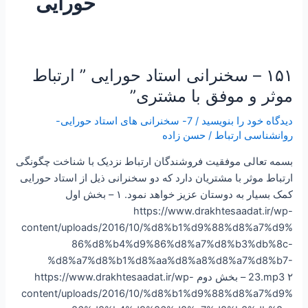
حورایی
۱۵۱ – سخنرانی استاد حورایی ” ارتباط
۱۵۱
–
موثر و موفق با مشتری”
سخنرانی
دیدگاه‌ خود را بنویسید
/
7- سخنرانی های استاد حورایی-
استاد
روانشناسی ارتباط
/
حسن زاده
حورایی
”
بسمه تعالی موفقیت فروشندگان ارتباط نزدیک با شناخت چگونگی
ارتباط
ارتباط موثر با مشتریان دارد که دو سخنرانی ذیل از استاد حورایی
موثر
کمک بسیار به دوستان عزیز خواهد نمود. ۱ – بخش اول
و
https://www.drakhtesaadat.ir/wp-
موفق
content/uploads/2016/10/%d8%b1%d9%88%d8%a7%d9%
با
86%d8%b4%d9%86%d8%a7%d8%b3%db%8c-
مشتری”
%d8%a7%d8%b1%d8%aa%d8%a8%d8%a7%d8%b7-
23.mp3 ۲ – بخش دوم https://www.drakhtesaadat.ir/wp-
content/uploads/2016/10/%d8%b1%d9%88%d8%a7%d9%