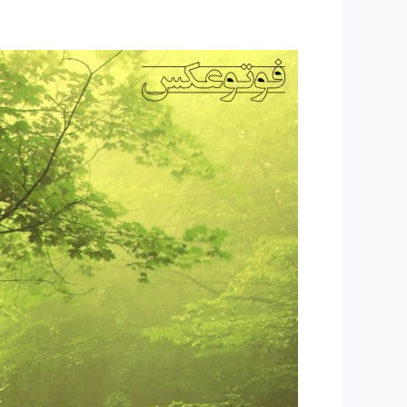
۱۴۵
–
معرفت
صعودی
و
نزولی