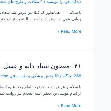
دیدگاه‌ خود را بنویسید
/
1-مقالات و طرح های شخصی Papers and Projects
با سلام ، همانطور که قبلا نیز عرض شد سعادت 
زیبایی عمل در بستر ادب است . البته بستر ادب نیز
Read More »
۴۱ -معجون سیاه دانه و عسل
۴۱
-معجون
268 دیدگاه
/
10-بخش پزشکی و طب سنتی Traditional Medicine
سیاه
دانه
با سلام و عرض ادب حضرت امام رضا علیه السلام ، 
و
از امام موسی بن جعفر علیه السلام نیز روایت شد
عسل
Read More »