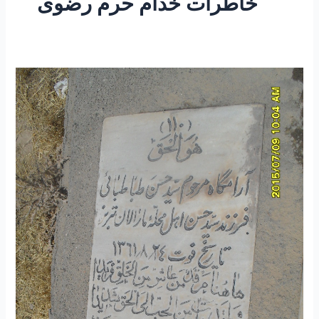
خاطرات خدام حرم رضوی
۲۰۹
–
ساعتی
تفکر
۷۱
“تفکری
در
معنی
شعر
،
در
لباس
فقر
باید
سه