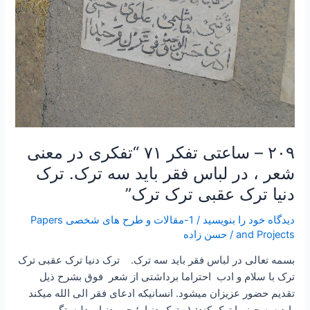
ترک.
ترک
دنیا
ترک
عقبی
ترک
ترک”
۲۰۹ – ساعتی تفکر ۷۱ “تفکری در معنی
شعر ، در لباس فقر باید سه ترک. ترک
دنیا ترک عقبی ترک ترک”
دیدگاه‌ خود را بنویسید
/
1-مقالات و طرح های شخصی Papers
and Projects
/
حسن زاده
بسمه تعالی در لباس فقر باید سه ترک. ترک دنیا ترک عقبی ترک
ترک با سلام و ادب احتراما برداشتی از شعر فوق بشرح ذیل
تقدیم حضور عزیزان میشود. انسانیکه ادعای فقر الی الله میکند