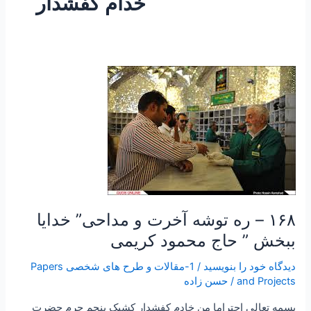
خدام کفشدار
۱۶۸
–
ره
توشه
آخرت
و
مداحی”
خدایا
ببخش
۱۶۸ – ره توشه آخرت و مداحی” خدایا
”
ببخش ” حاج محمود کریمی
حاج
محمود
دیدگاه‌ خود را بنویسید
/
1-مقالات و طرح های شخصی Papers
کریمی
and Projects
/
حسن زاده
بسمه تعالی احتراما من خادم کفشدار کشیک پنجم حرم حضرت