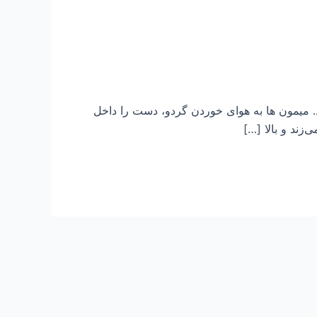
ﺍﺭﻧﺪ. ﻣﯿﻤﻮﻥ ﻫﺎ ﺑﻪ ﻫﻮﺍﯼ ﺧﻮﺭﺩﻥ ﮔﺮﺩﻭ، ﺩﺳﺖ ﺭﺍ ﺩﺍﺧﻞ
‍ﺯﻧﺪ ﻭ ﺑﺎﻻ […]