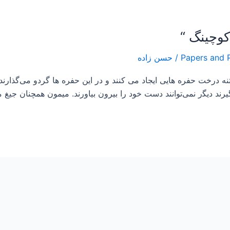
/
حسن زاده
، ﺭﻭﯼ ﺗﻨﻪ ﺩﺭﺧﺖ ﺣﻔﺮﻩ ﻫﺎﯾﯽ ﺍﯾﺠﺎﺩ ﻣﯽ ﮐﻨﻨﺪ ﻭ ﺩﺭ ﺍﯾﻦ ﺣﻔﺮﻩ ﻫﺎ ﮔﺮﺩﻭ ﻣﯽ‌ﮔﺬ
ﺮﻧﺪ ﺩﯾﮕر نمی‌توﺍﻧﻨﺪ ﺩﺳﺖ ﺧﻮﺩ ﺭﺍ ﺑﯿﺮﻭﻥ ﺑﯿﺎﻭﺭﻧﺪ. ﻣﯿﻤﻮﻥ ﻫﻤﭽﻨﺎﻥ ﺟﯿﻎ ﻣﯽ