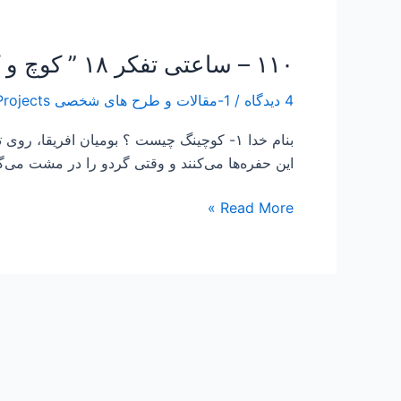
۱۱۰ – ساعتی تفکر ۱۸ ” کوچ و کوچینگ “
۱۱۰
–
4 دیدگاه
/
1-مقالات و طرح های شخصی Papers and Projects
ساعتی
تفکر
بنام خدا ۱- کوچینگ چیست ؟ بومیان ﺍﻓﺮﯾﻘﺎ
۱۸
ﺍﯾﻦ ﺣﻔﺮﻩ‌ﻫﺎ ﻣﯽ‌ﮐﻨﻨﺪ ﻭ ﻭﻗﺘﯽ ﮔﺮﺩﻭ ﺭﺍ ﺩﺭ ﻣﺸﺖ ﻣﯽ‌ﮔﯿ
”
کوچ
Read More »
و
کوچینگ
“