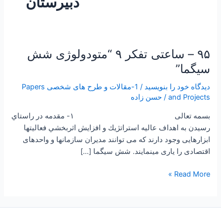
دبیرستان
۹۵ – ساعتی تفکر ۹ “متودولوژی شش
۹۵
–
سیگما”
ساعتی
دیدگاه‌ خود را بنویسید
/
1-مقالات و طرح های شخصی Papers
تفکر
and Projects
/
حسن زاده
۹
“متودولوژی
بسمه تعالی ۱- مقدمه در راستاي
شش
رسیدن به اهداف عالیه استراتژيك و افزايش اثربخشي فعالیتها
سیگما”
ابزارهایی وجود دارند که می توانند مدیران سازمانها و واحدهای
اقتصادی را یاری مينمايند. شش سيگما […]
Read More »