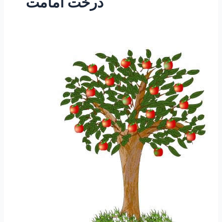
درخت امامت
۱-
ساعتی
تفکر
۱
”
مقاله
درخت
سعادت”