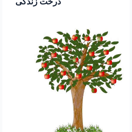
درخت زندگی
۱-
ساعتی
تفکر
۱
”
مقاله
درخت
سعادت”