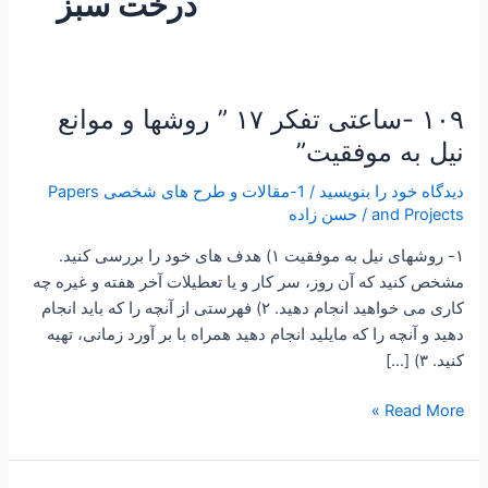
درخت سبز
۱۰۹ -ساعتی تفکر ۱۷ ” روشها و موانع
۱۰۹
-ساعتی
نیل به موفقیت”
تفکر
دیدگاه‌ خود را بنویسید
/
1-مقالات و طرح های شخصی Papers
۱۷
and Projects
/
حسن زاده
”
روشها
۱- روشهای نیل به موفقیت ۱) هدف های خود را بررسی کنید.
و
مشخص کنید که آن روز، سر کار و یا تعطیلات آخر هفته و غیره چه
موانع
کاری می خواهید انجام دهید. ۲) فهرستی از آنچه را که باید انجام
نیل
دهید و آنچه را که مایلید انجام دهید همراه با بر آورد زمانی، تهیه
به
کنید. ۳) […]
موفقیت”
Read More »