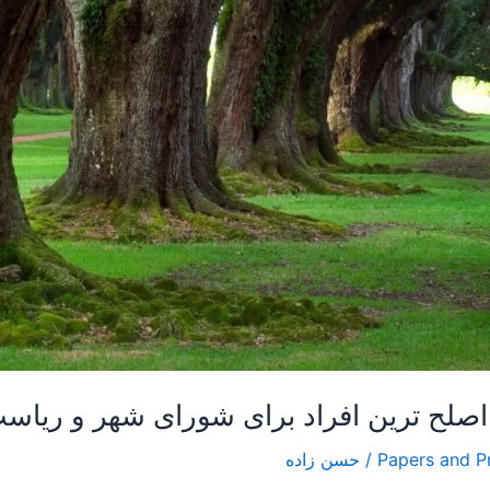
/
حسن زاده