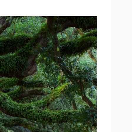
۱۲۳
–
ساعتی
تفکر
۲۳
“انتخاب
اصلح
ترین
افراد
برای
شورای
شهر
و
ریاست
جمهوری”